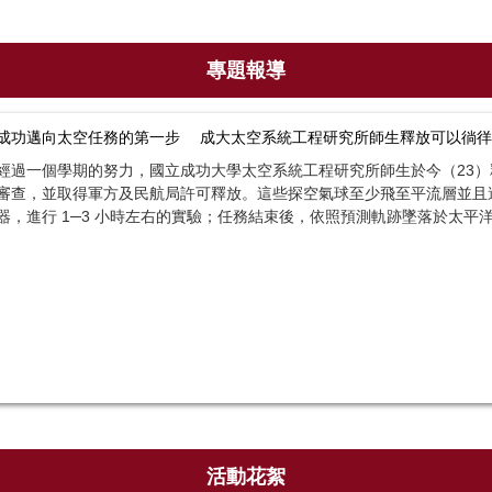
專題報導
成功邁向太空任務的第一步 成大太空系統工程研究所師生釋放可以徜徉
經過一個學期的努力，國立成功大學太空系統工程研究所師生於今（23）
審查，並取得軍方及民航局許可釋放。這些探空氣球至少飛至平流層並且達到
器，進行 1─3 小時左右的實驗；任務結束後，依照預測軌跡墜落於太平
活動花絮