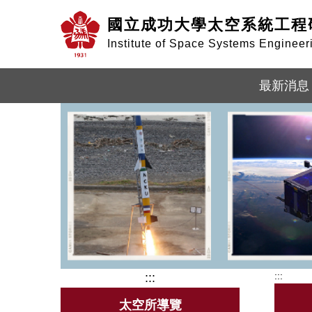
跳
國立成功大學太空系統工程
到
主
Institute of Space Systems Enginee
要
內
容
最新消息
區
塊
:::
:::
太空所導覽