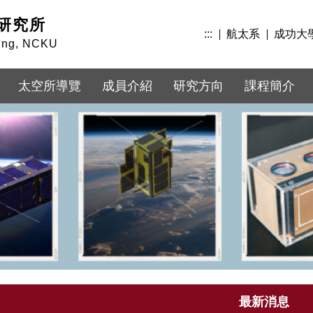
研究所
:::
航太系
成功大
ring, NCKU
太空所導覽
成員介紹
研究方向
課程簡介
最新消息