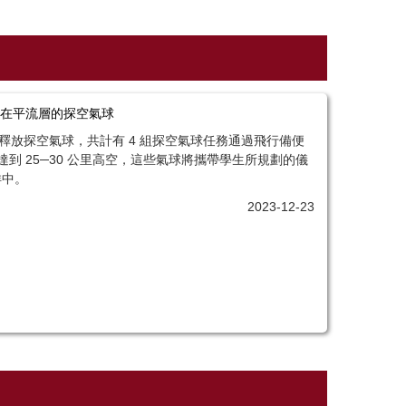
在平流層的探空氣球
釋放探空氣球，共計有 4 組探空氣球任務通過飛行備便
 25─30 公里高空，這些氣球將攜帶學生所規劃的儀
洋中。
2023-12-23