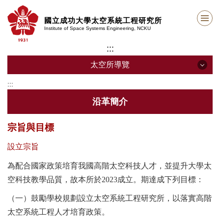
跳
到
國立成功大學太空系統工程研究所
主
Institute of Space Systems Engineering, NCKU
要
:::
內
容
太空所導覽
區
塊
:::
太空所導覽
沿革簡介
沿革簡介
宗旨與目標
所在位置
設立宗旨
為配合國家政策培育我國高階太空科技人才，並提升大學太
教學設備
空科技教學品質，故本所於2023成立。期達成下列目標：
相關規章
（一）鼓勵學校規劃設立太空系統工程研究所，以落實高階
太空系統工程人才培育政策。