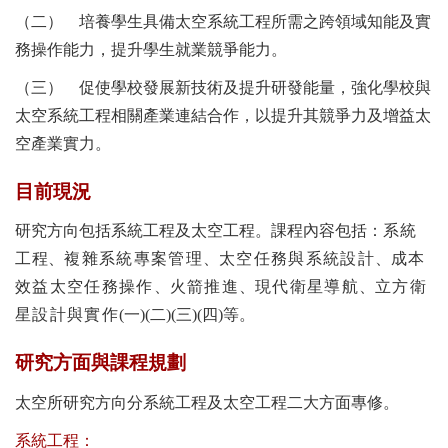
（二） 培養學生具備太空系統工程所需之跨領域知能及實
務操作能力，提升學生就業競爭能力。
（三） 促使學校發展新技術及提升研發能量，強化學校與
太空系統工程相關產業連結合作，以提升其競爭力及增益太
空產業實力。
目前現況
研究方向包括系統工程及太空工程。課程內容包括
：
系統
工
程、
複雜系統專案管理
、
太空任務與系統設計
、
成本
效益太空任務操作
、
火箭推進
、
現代衛星導航
、
立方衛
星設計與實作
(
一
)(
二
)(
三
)(
四
)
等。
研究方面與課程規劃
太空所研究方向分系統工程及太空工程
二大方面專修。
系統工程：