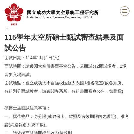
跳
到
國立成功大學太空系統工程研究所
主
Institute of Space Systems Engineering, NCKU
要
:::
內
容
115學年太空所碩士甄試審查結果及面
區
試公告
塊
面試日期：114年11月1日(六)
面試時間：請參閱太空所書面審查公告，若面試分2間試場者，2場
皆要入場面試。
面試地點：國立成功大學自強校區航太系館1樓各教室(依各系所、
各組別分面試教室，請參閱各系所、各組書面審查公告，如附檔)
碩博士生面試注意事項：
一、攜帶物品：身分證(或健保卡、駕照及有效期限內之護照)、准考
證(網路報名系統下載)。
二、請依據面試時間提前20分鐘報到。